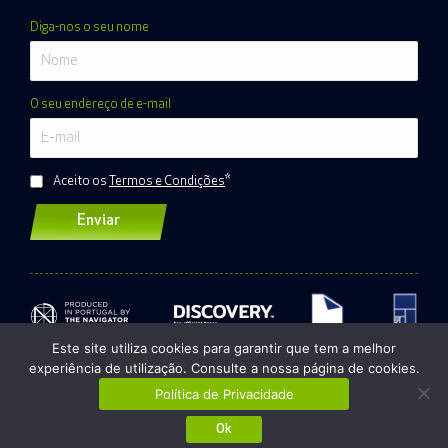
Diga-nos o seu nome
O seu endereço de e-mail
*
Aceito os
Termos e Condições
Este site utiliza cookies para garantir que tem a melhor
experiência de utilização. Consulte a nossa página de cookies.
©2020. Todos os direitos reservados
|
Política de
Política de Privacidade
Privacidade
Política de Cookies
Ok