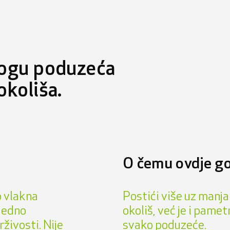
logu poduzeća
okoliša.
O čemu ovdje g
o vlakna
Postići više uz manja
ljedno
okoliš, već je i pame
rživosti. Nije
svako poduzeće.