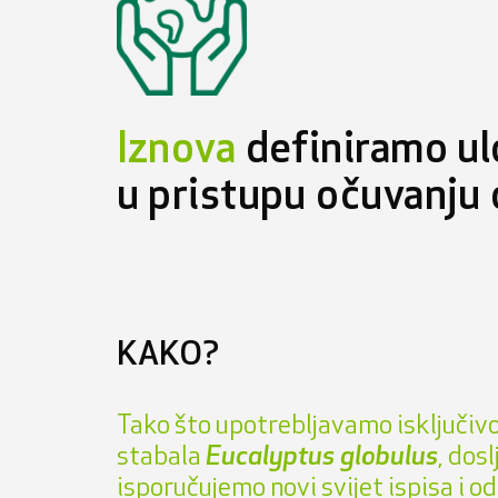
Iznova
definiramo u
u pristupu očuvanju 
KAKO?
Tako što upotrebljavamo isključiv
stabala
Eucalyptus globulus
, dos
isporučujemo novi svijet ispisa i od