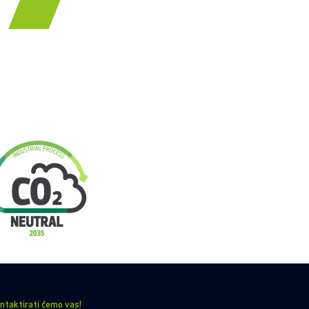
ntaktirati ćemo vas!