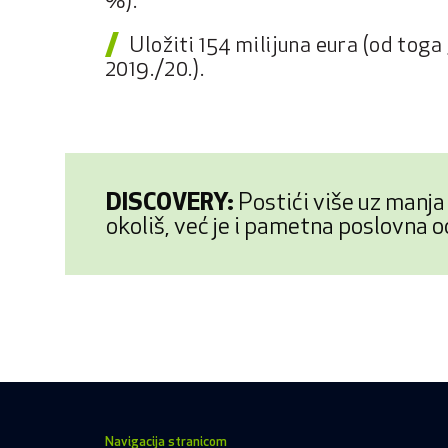
%).
Uložiti 154 milijuna eura (od toga
2019./20.).
DISCOVERY:
Postići više uz manja
okoliš, već je i pametna poslovna 
Navigacija stranicom