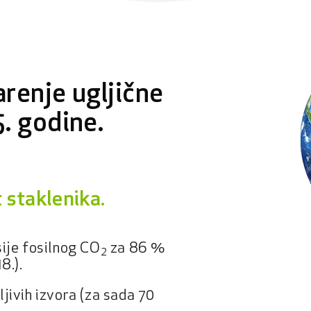
arenje ugljične
. godine.
 staklenika.
sije fosilnog CO
za 86 %
2
8.).
jivih izvora (za sada 70