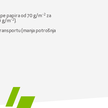
-2
rpe papira od 70 g/m
za
-2
80 g/m
).
transportu (manja potrošnja