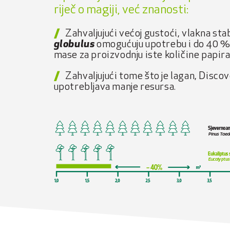
riječ o magiji, već znanosti:
Zahvaljujući većoj gustoći, vlakna st
globulus
omogućuju upotrebu i do 40 %
mase za proizvodnju iste količine papira
Zahvaljujući tome što je lagan, Disco
upotrebljava manje resursa.