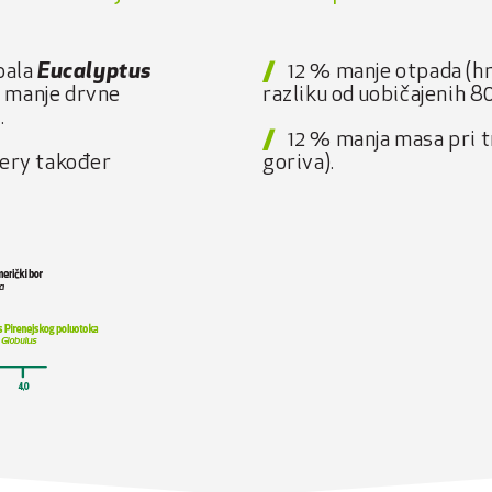
abala
Eucalyptus
12 % manje otpada (h
 manje drvne
razliku od uobičajenih 
.
12 % manja masa pri 
very također
goriva).