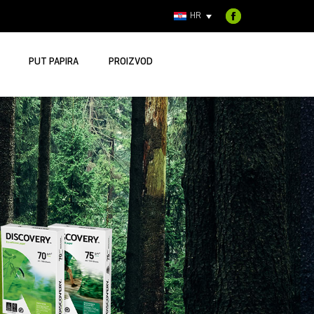
HR
Facebook
page
opens
PUT PAPIRA
PROIZVOD
in
new
window