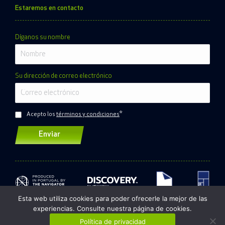
Estaremos en contacto
Díganos su nombre
Su dirección de correo electrónico
*
Acepto los
términos y condiciones
Esta web utiliza cookies para poder ofrecerle la mejor de las
experiencias. Consulte nuestra página de cookies.
©2020. Todos los derechos reservados
|
Política de
Política de privacidad
privacidad
Política de cookies